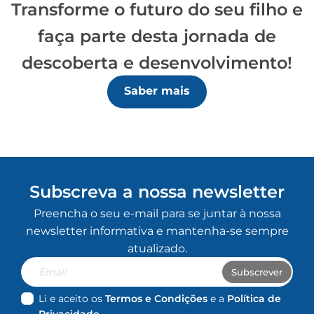
Transforme o futuro do seu filho e
faça parte desta jornada de
Enviar
descoberta e desenvolvimento!
Saber mais
Subscreva a nossa newsletter
Preencha o seu e-mail para se juntar à nossa
newsletter informativa e mantenha-se sempre
atualizado.
Email
Subscrever
Li e aceito os
Termos e Condições
e a
Política de