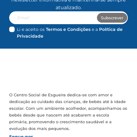
atualizado.
Email
Subscrever
Li e aceito os
Termos e Condições
e a
Política de
Privacidade
O Centro Social de Esgueira dedica-se com amor e
dedicação ao cuidado das crianças, de bebés até à idade
escolar. Com um ambiente acolhedor, acompanhamos os
bebés desde que nascem até acabarem a escola
primária, promovendo o crescimento saudável e a
evolução dos mais pequenos.
Segue-nos