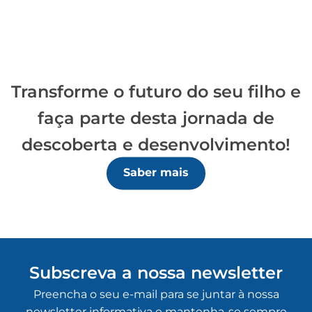
Projeto - Recolha de Papel Reciclável
Transforme o futuro do seu filho e
2024-02-17
LER MAIS
faça parte desta jornada de
descoberta e desenvolvimento!
Saber mais
Subscreva a nossa newsletter
Preencha o seu e-mail para se juntar à nossa
newsletter informativa e mantenha-se sempre