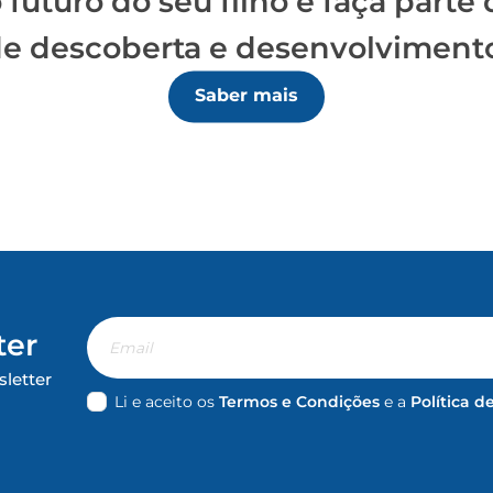
futuro do seu filho e faça parte
e descoberta e desenvolviment
Saber mais
Email
ter
sletter
Li e aceito os
Termos e Condições
e a
Política d