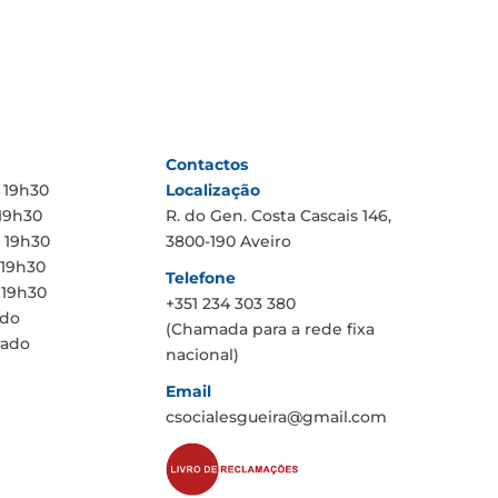
Contactos
Localização
 19h30
19h30
R. do Gen. Costa Cascais 146,
 19h30
3800-190 Aveiro
 19h30
Telefone
 19h30
+351 234 303 380
ado
(Chamada para a rede fixa
rado
nacional)
Email
csocialesgueira@gmail.com