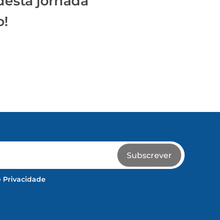
 desta jornada
o!
Subscrever
e Privacidade